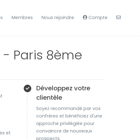
es
Membres
Nous rejoindre
Compte
 - Paris 8ème
Développez votre
7
nt
clientèle
Soyez recommandé par vos
confrères et bénéficiez d'une
approche privilégiée pour
convaincre de nouveaux
es et
prospects.