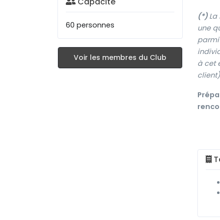
Capacité
(*)
La 
60 personnes
une qu
parmi 
indivi
Voir les membres du Club
à cet 
client)
Prépar
renco
Ta