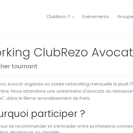
ClubRezo ?
Evénements
Group
rking ClubRezo Avocat
îner tournant
zo Avocat organise sa soirée networking mensuelle le jeudi 1
bre. Nous attendons une soixantaine d'avocats au restaura
ue", dans le 8ème arrondissement de Paris.
urquoi participer ?
Pour se recommander et s’entraider entre professions connex
ainsi développer sa clientèle