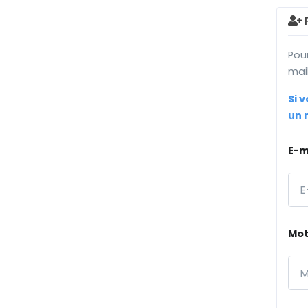
P
Pour
mai
Si 
un 
E-m
Mot