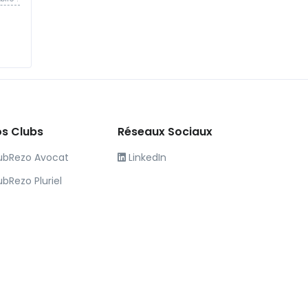
s Clubs
Réseaux Sociaux
ubRezo Avocat
LinkedIn
ubRezo Pluriel