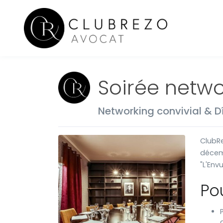
Soirée netwo
Networking convivial & D
ClubRe
décem
"L'Env
Po