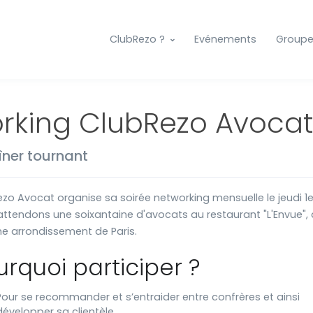
ClubRezo ?
Evénements
Group
rking ClubRezo Avocat
îner tournant
zo Avocat organise sa soirée networking mensuelle le jeudi 1er 
ttendons une soixantaine d'avocats au restaurant "L'Envue",
e arrondissement de Paris.
urquoi participer ?
Pour se recommander et s’entraider entre confrères et ainsi
développer sa clientèle