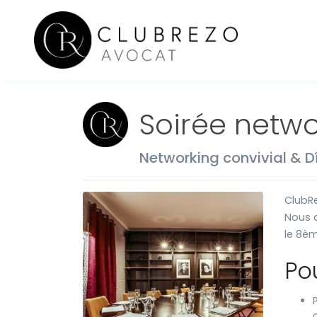
Soirée netwo
Networking convivial & D
ClubRe
Nous a
le 8èm
Po