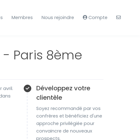
es
Membres
Nous rejoindre
Compte
 - Paris 8ème
Développez votre
avril.
 dans
clientèle
Soyez recommandé par vos
confrères et bénéficiez d'une
approche privilégiée pour
convaincre de nouveaux
prospects.