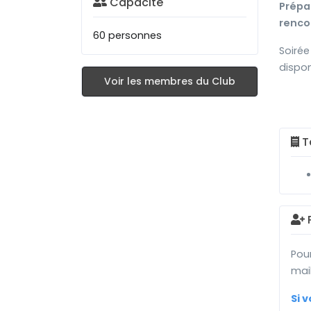
Capacité
Prépar
renco
60 personnes
Soirée
dispon
Voir les membres du Club
Ta
P
Pour
mai
Si 