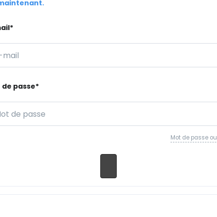
maintenant.
ail*
 de passe*
Mot de passe oub