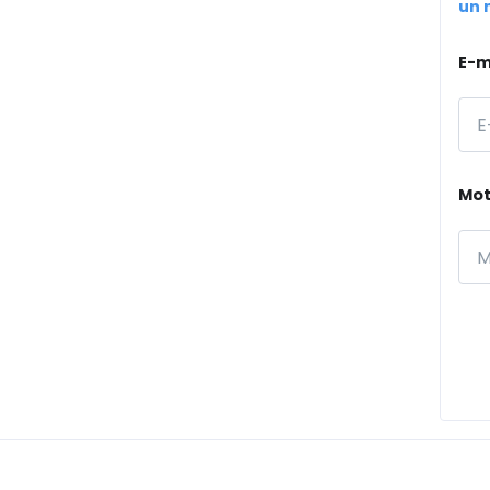
un 
E-m
Mot