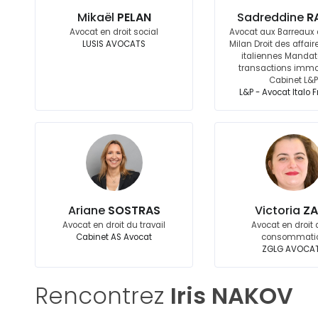
Mikaël
PELAN
Sadreddine
R
Avocat en droit social
Avocat aux Barreaux 
LUSIS AVOCATS
Milan Droit des affair
italiennes Mandat
transactions immo
Cabinet L&
L&P - Avocat Italo 
Ariane
SOSTRAS
Victoria
ZA
Avocat en droit du travail
Avocat en droit 
Cabinet AS Avocat
consommati
ZGLG AVOCA
Rencontrez
Iris NAKOV