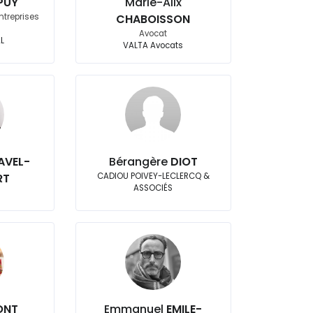
PUY
Marie-Alix
ntreprises
CHABOISSON
é
Avocat
AL
VALTA Avocats
AVEL-
Bérangère
DIOT
RT
CADIOU POIVEY-LECLERCQ &
ASSOCIÉS
ONT
Emmanuel
EMILE-