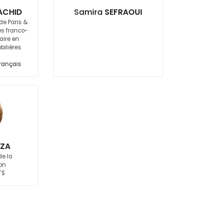
ACHID
Samira
SEFRAOUI
de Paris &
es franco-
aire en
bilières
P
Français
ZA
de la
on
TS