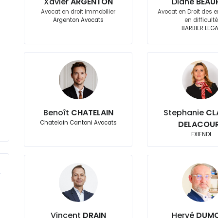
Xavier
ARGENTON
Diane
BEAU
Avocat en droit immobilier
Avocat en Droit des e
Argenton Avocats
en difficult
BARBIER LEG
Benoît
CHATELAIN
Stephanie
CL
Chatelain Cantoni Avocats
DELACOU
EXIENDI
Vincent
DRAIN
Hervé
DUM