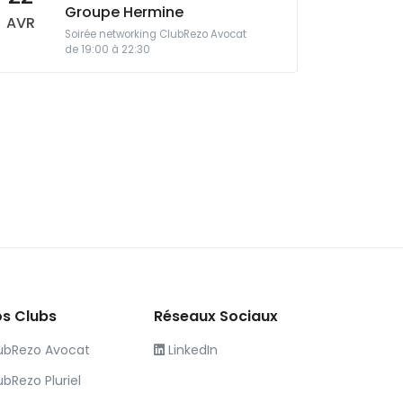
Groupe Hermine
AVR
Soirée networking ClubRezo Avocat
de 19:00 à 22:30
s Clubs
Réseaux Sociaux
ubRezo Avocat
LinkedIn
ubRezo Pluriel