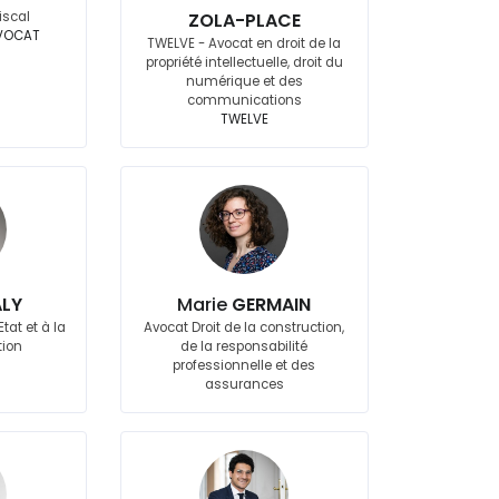
iscal
ZOLA-PLACE
VOCAT
TWELVE - Avocat en droit de la
propriété intellectuelle, droit du
numérique et des
communications
TWELVE
LY
Marie
GERMAIN
tat et à la
Avocat Droit de la construction,
tion
de la responsabilité
professionnelle et des
assurances