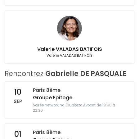
Valerie
VALADAS BATIFOIS
Valérie VALADAS BATIFOIS
Rencontrez
Gabrielle DE PASQUALE
Paris 8ème
10
Groupe Epitoge
SEP
Soirée networking ClubRezo Avocat de 19:00 à
22:30
Paris 8ème
01