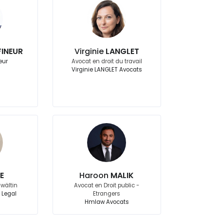
FINEUR
Virginie
LANGLET
eur
Avocat en droit du travail
Virginie LANGLET Avocats
E
Haroon
MALIK
wältin
Avocat en Droit public -
 Legal
Etrangers
Hmlaw Avocats