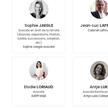
Sophie
JAEGLE
Jean-Luc
LAF
Avocate en droit de la famille
Cabinet Laffin
(divorces, séparations, filiation,
tutelle, successions, adoption,
etc.)
Sophie Jaegle avocate
Elodie
LORIAUD
Antje
LUK
Avocate
Avocate Rechtsan
AARPI M&B
Antje Luke Coliber