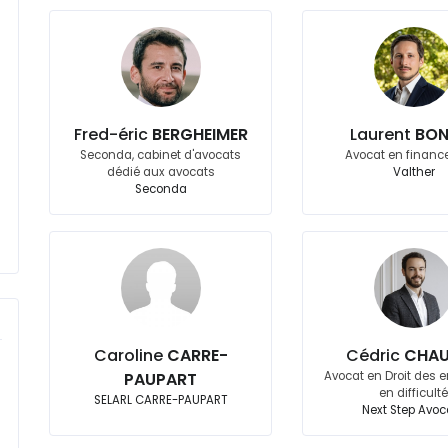
Fred-éric
BERGHEIMER
Laurent
BON
Seconda, cabinet d'avocats
Avocat en finan
dédié aux avocats
Valther
Seconda
Caroline
CARRE-
Cédric
CHA
PAUPART
Avocat en Droit des e
en difficult
SELARL CARRE-PAUPART
Next Step Avoc