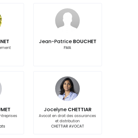
NET
Jean-Patrice
BOUCHET
cement
FMA
UMET
Jocelyne
CHETTIAR
ntreprises
Avocat en droit des assurances
é
et distribution
ats
CHETTIAR AVOCAT