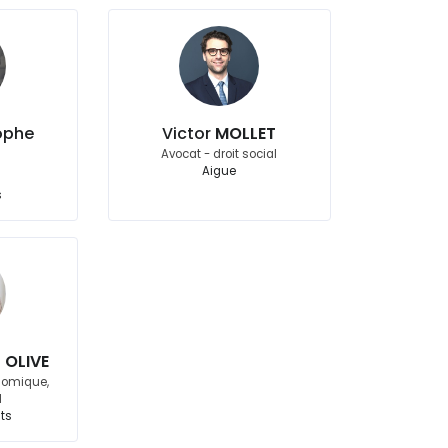
ophe
Victor
MOLLET
Avocat - droit social
Aigue
s
 OLIVE
nomique,
l
ts