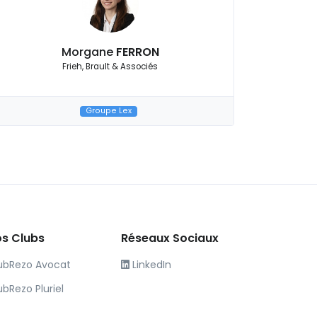
Morgane
FERRON
Frieh, Brault & Associés
Groupe Lex
s Clubs
Réseaux Sociaux
ubRezo Avocat
LinkedIn
ubRezo Pluriel