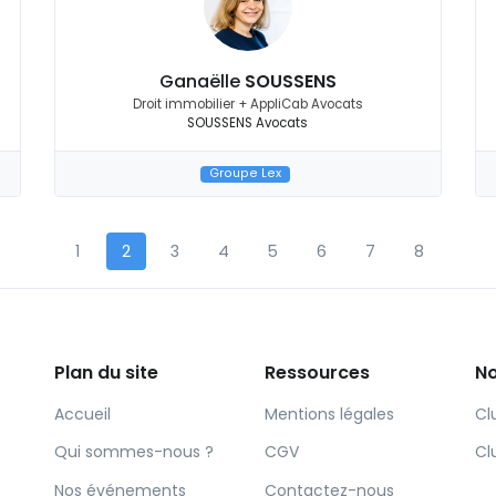
Ganaëlle
SOUSSENS
Droit immobilier + AppliCab Avocats
SOUSSENS Avocats
Groupe Lex
1
2
3
4
5
6
7
8
Plan du site
Ressources
No
Accueil
Mentions légales
Cl
Qui sommes-nous ?
CGV
Cl
Nos événements
Contactez-nous