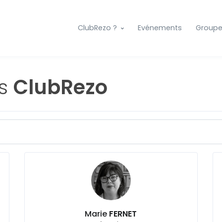
ClubRezo ?
Evénements
Group
es
ClubRezo
Marie
FERNET