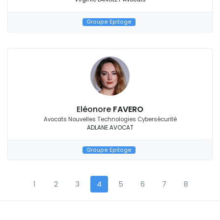
Groupe Epitoge
Eléonore
FAVERO
Avocats Nouvelles Technologies Cybersécurité
ADLANE AVOCAT
Groupe Epitoge
1
2
3
4
5
6
7
8