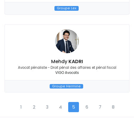
Groupe Lex
Mehdy
KADRI
Avocat pénaliste - Droit pénal des affaires et pénal fiscal
VIGO Avocats
Groupe Hermine
1
2
3
4
5
6
7
8