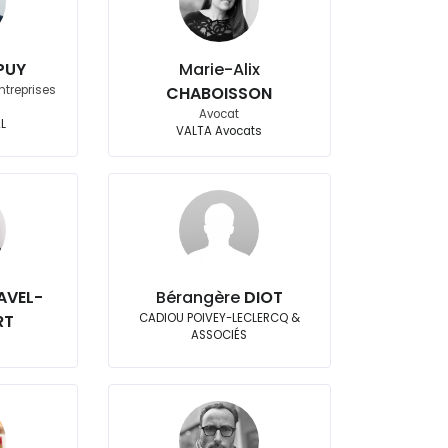
PUY
Marie-Alix
ntreprises
CHABOISSON
é
Avocat
AL
VALTA Avocats
AVEL-
Bérangère
DIOT
RT
CADIOU POIVEY-LECLERCQ &
ASSOCIÉS