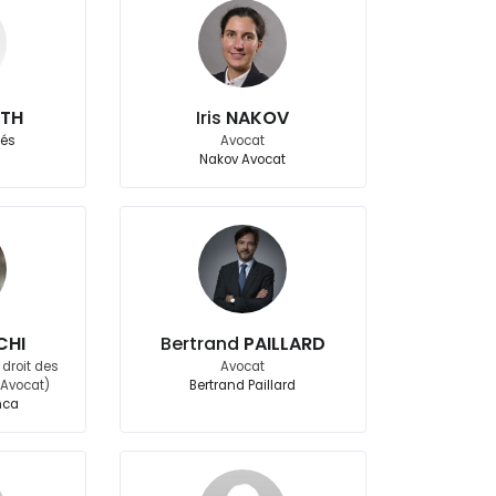
ETH
Iris
NAKOV
iés
Avocat
Nakov Avocat
CHI
Bertrand
PAILLARD
droit des
Avocat
 (Avocat)
Bertrand Paillard
nca