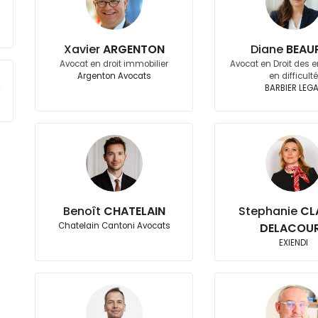
Xavier
ARGENTON
Diane
BEAU
Avocat en droit immobilier
Avocat en Droit des e
Argenton Avocats
en difficult
BARBIER LEG
Benoît
CHATELAIN
Stephanie
CL
Chatelain Cantoni Avocats
DELACOU
EXIENDI