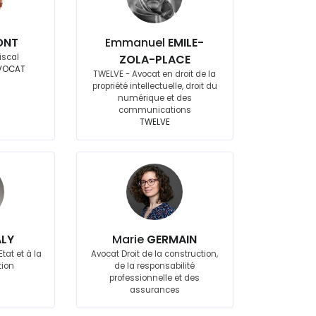
ONT
Emmanuel
EMILE-
iscal
ZOLA-PLACE
VOCAT
TWELVE - Avocat en droit de la
propriété intellectuelle, droit du
numérique et des
communications
TWELVE
LY
Marie
GERMAIN
tat et à la
Avocat Droit de la construction,
tion
de la responsabilité
professionnelle et des
assurances