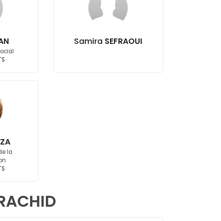
AN
Samira
SEFRAOUI
social
TS
ZA
de la
on
TS
 RACHID